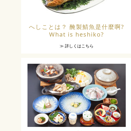
へしことは？ 醃製鯖魚是什麼啊?
What is heshiko?
≫ 詳しくはこちら