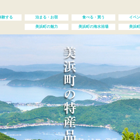
体験する
泊まる・お宿
食べる・買う
イベ
美浜町の魅力
美浜町の海水浴場
美浜