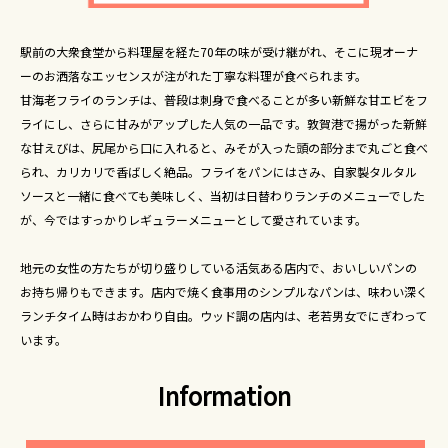
駅前の大衆食堂から料理屋を経た70年の味が受け継がれ、そこに現オーナ
ーのお洒落なエッセンスが注がれた丁寧な料理が食べられます。
甘海老フライのランチは、普段は刺身で食べることが多い新鮮な甘エビをフ
ライにし、さらに甘みがアップした人気の一品です。敦賀港で揚がった新鮮
な甘えびは、尻尾から口に入れると、みそが入った頭の部分まで丸ごと食べ
られ、カリカリで香ばしく絶品。フライをパンにはさみ、自家製タルタル
ソースと一緒に食べても美味しく、当初は日替わりランチのメニューでした
が、今ではすっかりレギュラーメニューとして愛されています。
地元の女性の方たちが切り盛りしている活気ある店内で、おいしいパンの
お持ち帰りもできます。店内で焼く食事用のシンプルなパンは、味わい深く
ランチタイム時はおかわり自由。ウッド調の店内は、老若男女でにぎわって
います。
Information