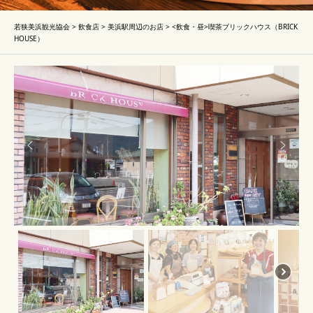
若狭美浜観光協会
>
飲食店
>
美浜駅周辺のお店
>
<飲食・昼>喫茶ブリックハウス（BRICK
HOUSE）