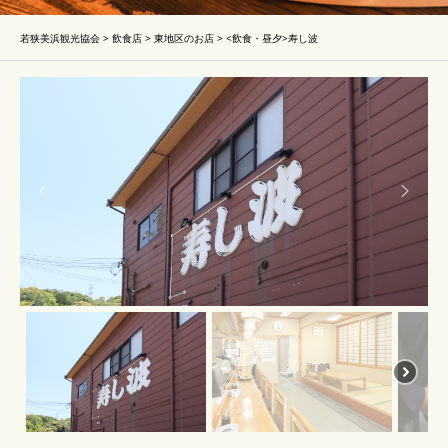
若狭美浜観光協会
>
飲食店
>
東地区のお店
>
<飲食・昼夕>寿し波