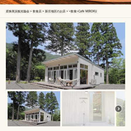
若狭美浜観光協会
>
飲食店
>
新庄地区のお店
>
<飲食>Cafe MIROKU