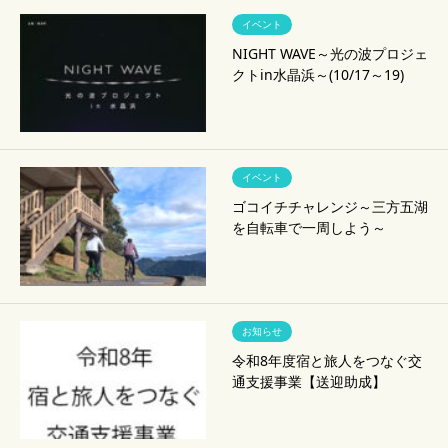
イベント
NIGHT WAVE～光の波プロジェ
クトin水晶浜～(10/17～19)
イベント
ゴコイチチャレンジ～三方五湖
を自転車で一周しよう～
お知らせ
令和8年度宿と旅人をつなぐ交
通支援事業【送迎助成】